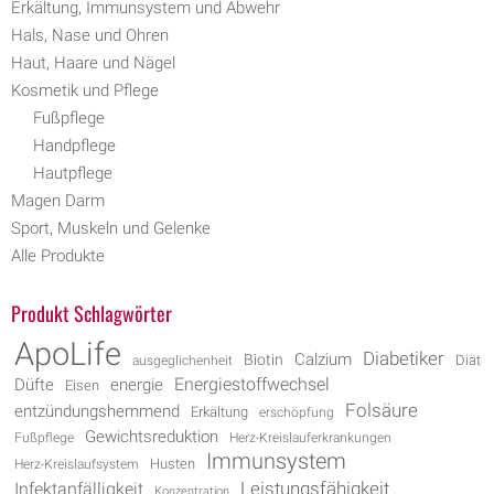
Erkältung, Immunsystem und Abwehr
Hals, Nase und Ohren
Haut, Haare und Nägel
Kosmetik und Pflege
Fußpflege
Handpflege
Hautpflege
Magen Darm
Sport, Muskeln und Gelenke
Alle Produkte
Produkt Schlagwörter
ApoLife
Diabetiker
Biotin
Calzium
Diät
ausgeglichenheit
Energiestoffwechsel
energie
Düfte
Eisen
Folsäure
entzündungshemmend
Erkältung
erschöpfung
Gewichtsreduktion
Fußpflege
Herz-Kreislauferkrankungen
Immunsystem
Husten
Herz-Kreislaufsystem
Leistungsfähigkeit
Infektanfälligkeit
Konzentration