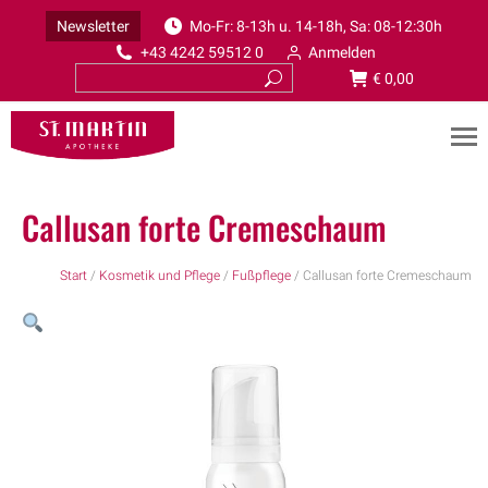
Newsletter
Mo-Fr: 8-13h u. 14-18h, Sa: 08-12:30h
+43 4242 59512 0
Anmelden
€
0,00
Callusan forte Cremeschaum
Start
/
Kosmetik und Pflege
/
Fußpflege
/ Callusan forte Cremeschaum