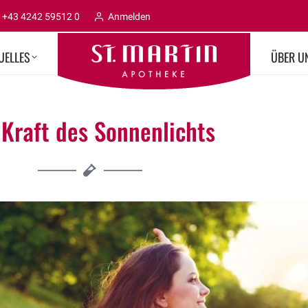
+43 4242 59512 0
Anmelden
UELLES
ÜBER U
 Kraft des Sonnenlichts