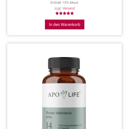
Enthält 10% Mwst.
zzgl.
Versand
Bewertet mit
5.00
In den Warenkorb
von 5