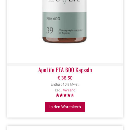
ApoLife PEA 600 Kapseln
€
38,50
Enthält 10% Mwst.
zzgl.
Versand
Bewertet
mit
In den Warenkorb
4.50
von 5