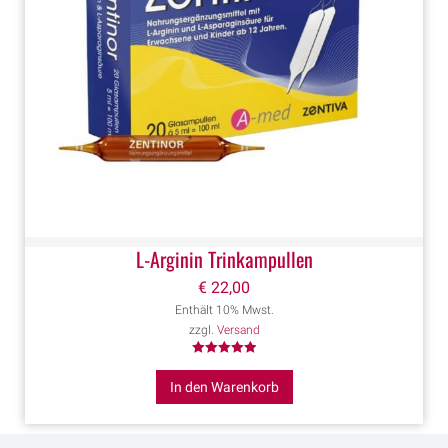
L-Arginin Trinkampullen
€
22,00
Enthält 10% Mwst.
zzgl.
Versand
Bewertet mit
5.00
In den Warenkorb
von 5