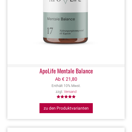
ApoLife Mentale Balance
Ab
€
21,80
Enthält 10% Mwst.
zzgl.
Versand
Bewertet mit
5.00
zu den Produktvarianten
von 5