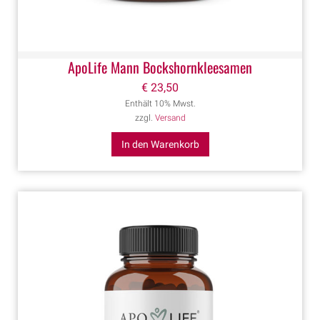
ApoLife Mann Bockshornkleesamen
€
23,50
Enthält 10% Mwst.
zzgl.
Versand
In den Warenkorb