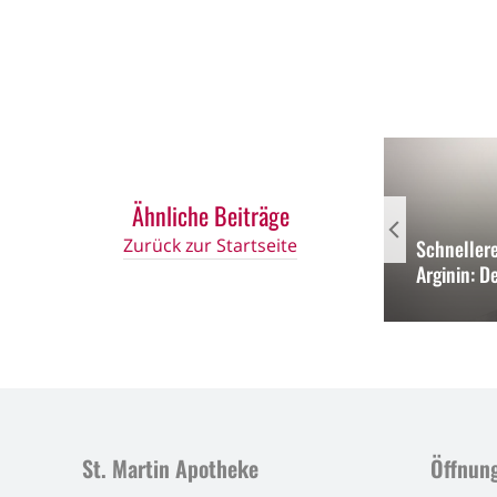
Ähnliche Beiträge
Ein herzliches Dankeschön für
Zurück zur Startseite
eine gelungene Eröffnung unserer
Schneller
Babor Welt!
Arginin: D
St. Martin Apotheke
Öffnung