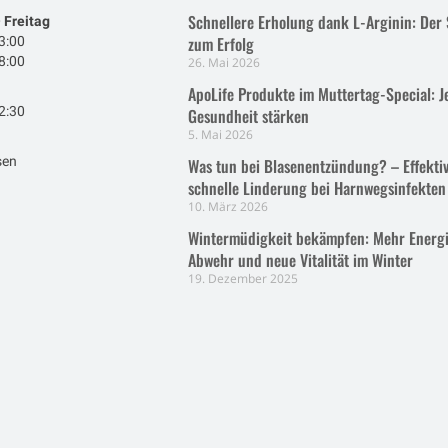
Schnellere Erholung dank L-Arginin: Der 
 Freitag
zum Erfolg
3:00
8:00
26. Mai 2026
ApoLife Produkte im Muttertag-Special: J
2:30
Gesundheit stärken
5. Mai 2026
sen
Was tun bei Blasenentzündung? – Effektiv
schnelle Linderung bei Harnwegsinfekten
10. März 2026
Wintermüdigkeit bekämpfen: Mehr Energi
Abwehr und neue Vitalität im Winter
19. Dezember 2025