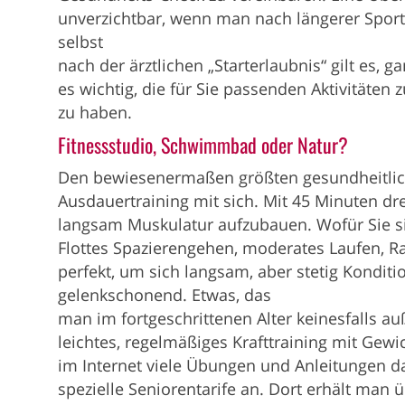
unverzichtbar, wenn man nach längerer Spor
selbst
nach der ärztlichen „Starterlaubnis“ gilt es, 
es wichtig, die für Sie passenden Aktivitäte
zu haben.
Fitnessstudio, Schwimmbad oder Natur?
Den bewiesenermaßen größten gesundheitlic
Ausdauertraining mit sich. Mit 45 Minuten dre
langsam Muskulatur aufzubauen. Wofür Sie si
Flottes Spazierengehen, moderates Laufen, 
perfekt, um sich langsam, aber stetig Kondi
gelenkschonend. Etwas, das
man im fortgeschrittenen Alter keinesfalls auß
leichtes, regelmäßiges Krafttraining mit Ge
im Internet viele Übungen und Anleitungen da
spezielle Seniorentarife an. Dort erhält man 