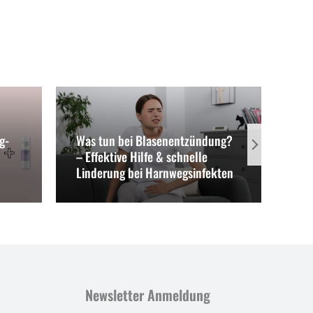
g-
Was tun bei Blasenentzündung?
Win
– Effektive Hilfe & schnelle
Meh
Linderung bei Harnwegsinfekten
und
Newsletter Anmeldung