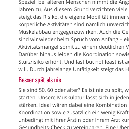
Speziell bei älteren Menschen nimmt die Ang
Jahren zu. Aus diesem Grund verzichten viel
steigt das Risiko, die eigene Mobilität imme
körperliche Aktivitäten sind nämlich unverzi
Muskelabbau entgegenzuwirken. Auch die Ge
sind wir wieder beim Spruch vom Anfang – ein
Aktivitätsmangel somit zu einem deutlichen V
Darüber hinaus leiden die Koordination sow
Sturzrisiko erhöht. Und last but not least ist
will. Durch jahrelange Untätigkeit steigt das H
Besser spät als nie
Sie sind 50, 60 oder älter? Es ist nie zu spä
starten. Unsere Muskulatur lässt sich in jede
stärken. Ideal wären dabei eine Kombination
Koordination sowie zusätzlich ein wenig Kraftt
unbedingt mit Ihrer Ärztin oder Ihrem Arzt k
Gesundheits-Check zu vereinbaren. Eine Über