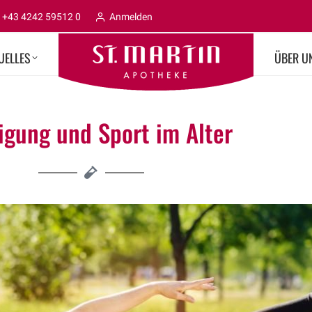
+43 4242 59512 0
Anmelden
UELLES
ÜBER U
igung und Sport im Alter