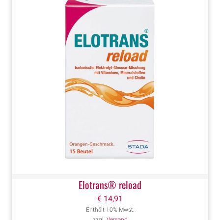
Elotrans® reload
€
14,91
Enthält 10% Mwst.
zzgl.
Versand