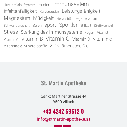
Immunsystem
Husten
Herz-Kreislaufsystem
Leistungsfähigkeit
Infektanfälligkeit
Konzentration
Magnesium
Müdigkeit
regeneration
Nervosität
Sportler
sport
Selen
Schwangerschaft
Stillzeit
Stoffwechsel
Stress
Stärkung des Immunsystems
vegan
Vitalität
Vitamin C
Vitamin B
vitamin e
Vitamin D
Vitamin A
zink
Vitamine & Mineralstoffe
ätherische Öle
St. Martin Apotheke
Sankt Martiner Strasse 44
9500 Villach
+43 4242 59512 0
info@stmartin-apotheke.at