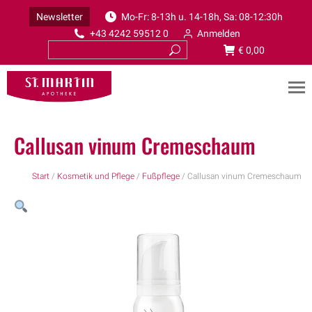
Newsletter
Mo-Fr: 8-13h u. 14-18h, Sa: 08-12:30h
+43 4242 59512 0
Anmelden
€
0,00
Callusan vinum Cremeschaum
Start
/
Kosmetik und Pflege
/
Fußpflege
/ Callusan vinum Cremeschaum