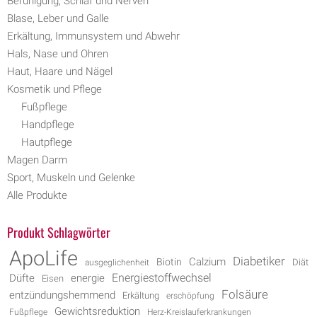
Beruhigung, Schlaf und Nerven
Blase, Leber und Galle
Erkältung, Immunsystem und Abwehr
Hals, Nase und Ohren
Haut, Haare und Nägel
Kosmetik und Pflege
Fußpflege
Handpflege
Hautpflege
Magen Darm
Sport, Muskeln und Gelenke
Alle Produkte
Produkt Schlagwörter
ApoLife
Diabetiker
Biotin
Calzium
Diät
ausgeglichenheit
Energiestoffwechsel
energie
Düfte
Eisen
Folsäure
entzündungshemmend
Erkältung
erschöpfung
Gewichtsreduktion
Fußpflege
Herz-Kreislauferkrankungen