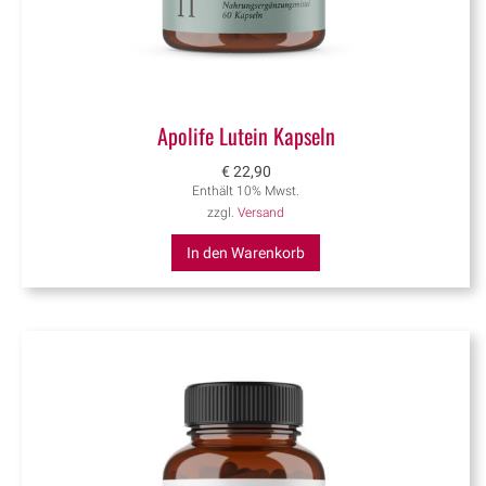
Apolife Lutein Kapseln
€
22,90
Enthält 10% Mwst.
zzgl.
Versand
In den Warenkorb