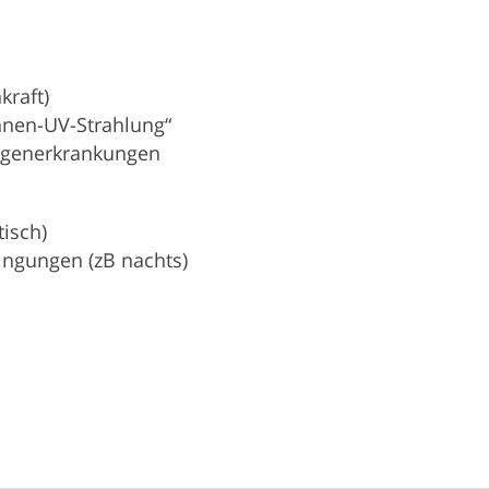
kraft)
onnen-UV-Strahlung“
Augenerkrankungen
isch)
ingungen (zB nachts)