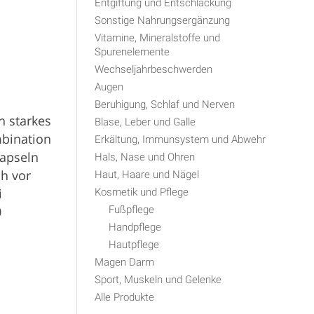
Entgiftung und Entschlackung
Sonstige Nahrungsergänzung
Vitamine, Mineralstoffe und
Spurenelemente
Wechseljahrbeschwerden
Augen
Beruhigung, Schlaf und Nerven
n starkes
Blase, Leber und Galle
mbination
Erkältung, Immunsystem und Abwehr
Kapseln
Hals, Nase und Ohren
ch vor
Haut, Haare und Nägel
i
Kosmetik und Pflege
Fußpflege
0
Handpflege
Hautpflege
Magen Darm
Sport, Muskeln und Gelenke
Alle Produkte