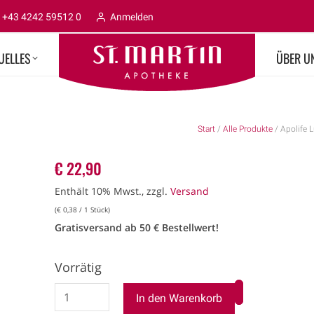
+43 4242 59512 0
Anmelden
UELLES
ÜBER U
Start
/
Alle Produkte
/ Apolife 
€
22,90
Enthält 10% Mwst., zzgl.
Versand
(
€
0,38
/ 1 Stück)
Gratisversand ab 50 € Bestellwert!
Vorrätig
In den Warenkorb