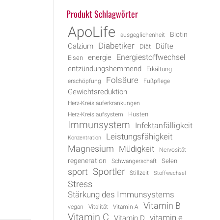
Produkt Schlagwörter
ApoLife
Biotin
ausgeglichenheit
Diabetiker
Calzium
Düfte
Diät
Energiestoffwechsel
energie
Eisen
entzündungshemmend
Erkältung
Folsäure
erschöpfung
Fußpflege
Gewichtsreduktion
Herz-Kreislauferkrankungen
Husten
Herz-Kreislaufsystem
Immunsystem
Infektanfälligkeit
Leistungsfähigkeit
Konzentration
Magnesium
Müdigkeit
Nervosität
regeneration
Selen
Schwangerschaft
Sportler
sport
Stillzeit
Stoffwechsel
Stress
Stärkung des Immunsystems
Vitamin B
vegan
Vitalität
Vitamin A
Vitamin C
vitamin e
Vitamin D