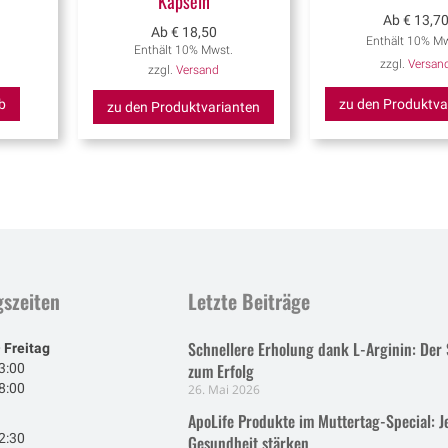
Kapseln
Ab
€
13,7
Ab
€
18,50
.
Enthält 10% Mw
Enthält 10% Mwst.
zzgl.
Versan
zzgl.
Versand
b
zu den Produktva
zu den Produktvarianten
szeiten
Letzte Beiträge
Schnellere Erholung dank L-Arginin: Der 
 Freitag
zum Erfolg
3:00
8:00
26. Mai 2026
ApoLife Produkte im Muttertag-Special: J
2:30
Gesundheit stärken