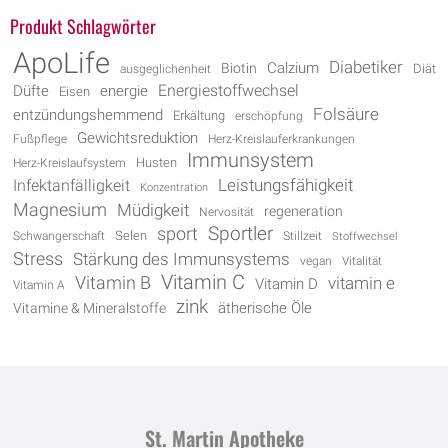
Produkt Schlagwörter
ApoLife
Diabetiker
Biotin
Calzium
Diät
ausgeglichenheit
Energiestoffwechsel
energie
Düfte
Eisen
Folsäure
entzündungshemmend
Erkältung
erschöpfung
Gewichtsreduktion
Fußpflege
Herz-Kreislauferkrankungen
Immunsystem
Husten
Herz-Kreislaufsystem
Leistungsfähigkeit
Infektanfälligkeit
Konzentration
Magnesium
Müdigkeit
regeneration
Nervosität
Sportler
sport
Selen
Schwangerschaft
Stillzeit
Stoffwechsel
Stress
Stärkung des Immunsystems
vegan
Vitalität
Vitamin C
Vitamin B
vitamin e
Vitamin D
Vitamin A
zink
Vitamine & Mineralstoffe
ätherische Öle
St. Martin Apotheke