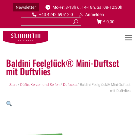
Newsletter
Mo-Fr: 8-13h u. 14-18h, Sa: 08-12:30h
+43 4242 59512 0
Anmelden
€
0,00
Baldini Feelglück® Mini-Duftset
mit Duftvlies
Start
/
Düfte, Kerzen und Seifen
/
Duftsets
/ Baldini Feelglück® Mini-Duftset
mit Duftvlies