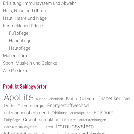
Erkältung, Immunsystem und Abwehr
Hals, Nase und Ohren
Haut, Haare und Nägel
Kosmetik und Pflege
Fußpflege
Handpflege
Hautpflege
Magen Darm
Sport, Muskeln und Gelenke
Alle Produkte
Produkt Schlagwörter
ApoLife
Diabetiker
Biotin
Calzium
Diät
ausgeglichenheit
Energiestoffwechsel
energie
Düfte
Eisen
Folsäure
entzündungshemmend
Erkältung
erschöpfung
Gewichtsreduktion
Fußpflege
Herz-Kreislauferkrankungen
Immunsystem
Husten
Herz-Kreislaufsystem
Leistungsfähigkeit
Infektanfälligkeit