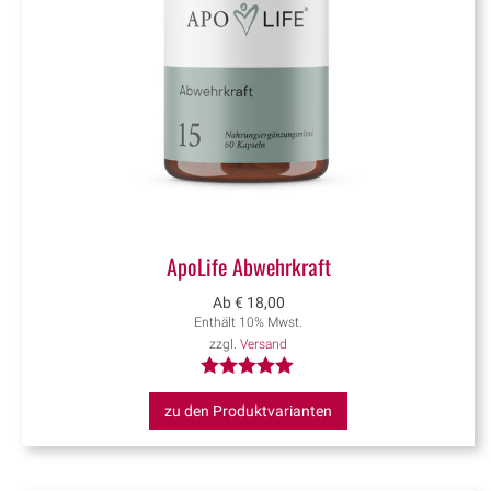
ApoLife Abwehrkraft
Ab
€
18,00
Enthält 10% Mwst.
zzgl.
Versand
Bewertet mit
zu den Produktvarianten
5.00
von 5