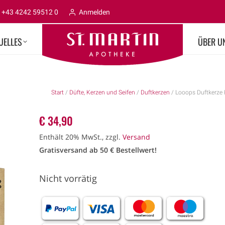
+43 4242 59512 0
Anmelden
UELLES
ÜBER U
Start
/
Düfte, Kerzen und Seifen
/
Duftkerzen
/ Looops Duftkerze
€
34,90
Enthält 20% MwSt., zzgl.
Versand
Gratisversand ab 50 € Bestellwert!
Nicht vorrätig