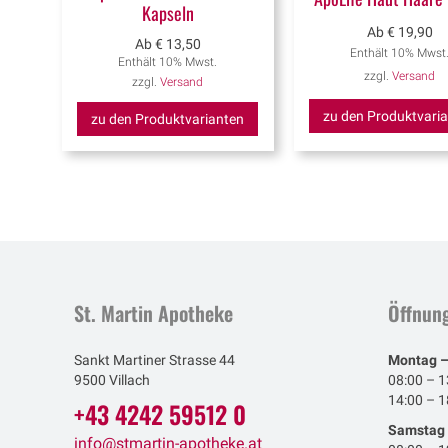
Kapseln
Ab
€
19,90
Ab
€
13,50
Enthält 10% Mwst
Enthält 10% Mwst.
zzgl.
Versand
zzgl.
Versand
zu den Produktvari
zu den Produktvarianten
St. Martin Apotheke
Öffnung
Sankt Martiner Strasse 44
Montag –
9500 Villach
08:00 – 1
14:00 – 1
+43 4242 59512 0
Samstag
info@stmartin-apotheke.at