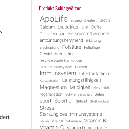
Produkt Schlagwörter
ApoLife
Biotin
ausgeglichenheit
Diabetiker
Calzium
Düfte
Diät
,
Energiestoffwechsel
energie
Eisen
entzündungshemmend
Erkältung
Folsäure
erschöpfung
Fußpflege
Gewichtsreduktion
Herz-Kreislauferkrankungen
Husten
Herz-Kreislaufsystem
Immunsystem
Infektanfälligkeit
Leistungsfähigkeit
Konzentration
Magnesium
Müdigkeit
Nervosität
regeneration
Selen
Schwangerschaft
Sportler
sport
Stillzeit
Stoffwechsel
Stress
Stärkung des Immunsystems
dert
Vitamin B
vegan
Vitalität
Vitamin A
Vitamin C
vitamin e
Vitamin D