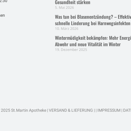
2:30
Gesundheit stärken
5. Mai 2026
sen
Was tun bei Blasenentzündung? – Effektiv
schnelle Linderung bei Harnwegsinfekten
10. März 2026
Wintermüdigkeit bekämpfen: Mehr Energi
Abwehr und neue Vitalität im Winter
19. Dezember 2025
 2025 St.Martin Apotheke |
VERSAND & LIEFERUNG
| |
IMPRESSUM
|
DAT