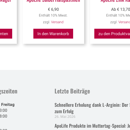
€
6,90
Ab
€
13,7
.
Enthält 10% Mwst.
Enthält 10% Mw
zzgl.
Versand
zzgl.
Versan
anten
In den Warenkorb
zu den Produktva
szeiten
Letzte Beiträge
Schnellere Erholung dank L-Arginin: Der 
 Freitag
zum Erfolg
3:00
8:00
26. Mai 2026
ApoLife Produkte im Muttertag-Special: J