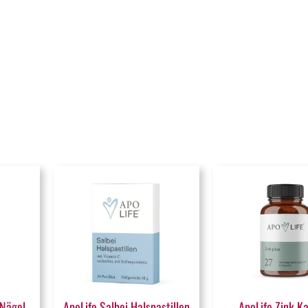
 Nägel
ApoLife Salbei Halspastillen
ApoLife Zink K