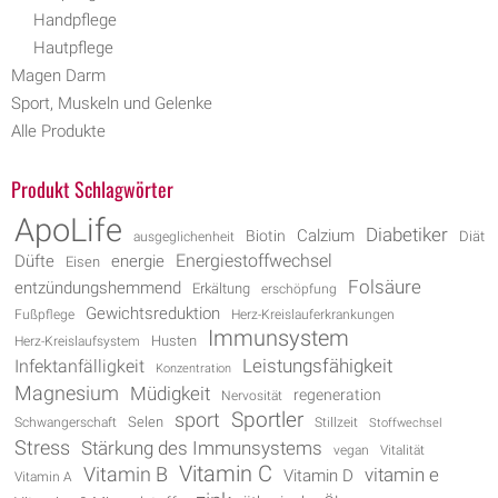
Handpflege
Hautpflege
Magen Darm
Sport, Muskeln und Gelenke
Alle Produkte
Produkt Schlagwörter
ApoLife
Diabetiker
Biotin
Calzium
Diät
ausgeglichenheit
Energiestoffwechsel
energie
Düfte
Eisen
Folsäure
entzündungshemmend
Erkältung
erschöpfung
Gewichtsreduktion
Fußpflege
Herz-Kreislauferkrankungen
Immunsystem
Husten
Herz-Kreislaufsystem
Leistungsfähigkeit
Infektanfälligkeit
Konzentration
Magnesium
Müdigkeit
regeneration
Nervosität
Sportler
sport
Selen
Schwangerschaft
Stillzeit
Stoffwechsel
Stress
Stärkung des Immunsystems
vegan
Vitalität
Vitamin C
Vitamin B
vitamin e
Vitamin D
Vitamin A