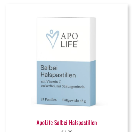
ApoLife Salbei Halspastillen
€
6,90