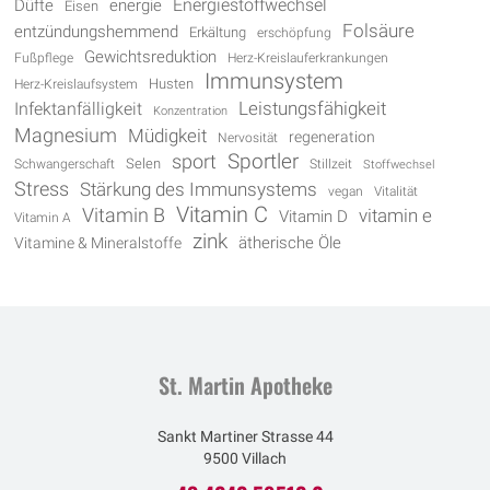
Energiestoffwechsel
energie
Düfte
Eisen
Folsäure
entzündungshemmend
Erkältung
erschöpfung
Gewichtsreduktion
Fußpflege
Herz-Kreislauferkrankungen
Immunsystem
Husten
Herz-Kreislaufsystem
Leistungsfähigkeit
Infektanfälligkeit
Konzentration
Magnesium
Müdigkeit
regeneration
Nervosität
Sportler
sport
Selen
Schwangerschaft
Stillzeit
Stoffwechsel
Stress
Stärkung des Immunsystems
vegan
Vitalität
Vitamin C
Vitamin B
vitamin e
Vitamin D
Vitamin A
zink
Vitamine & Mineralstoffe
ätherische Öle
St. Martin Apotheke
Sankt Martiner Strasse 44
9500 Villach