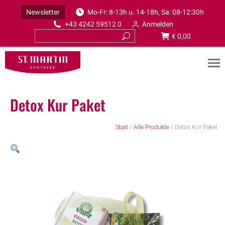
Newsletter
Mo-Fr: 8-13h u. 14-18h, Sa: 08-12:30h
+43 4242 59512 0
Anmelden
€
0,00
Detox Kur Paket
Start
/
Alle Produkte
/ Detox Kur Paket